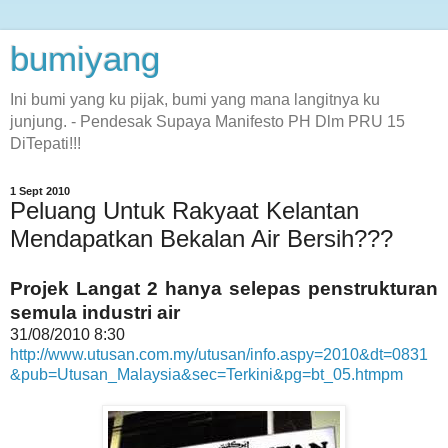
bumiyang
Ini bumi yang ku pijak, bumi yang mana langitnya ku
junjung. - Pendesak Supaya Manifesto PH Dlm PRU 15
DiTepati!!!
1 Sept 2010
Peluang Untuk Rakyaat Kelantan
Mendapatkan Bekalan Air Bersih???
Projek Langat 2 hanya selepas penstrukturan
semula industri air
31/08/2010 8:30
http://www.utusan.com.my/utusan/info.aspy=2010&dt=0831
&pub=Utusan_Malaysia&sec=Terkini&pg=bt_05.htmpm