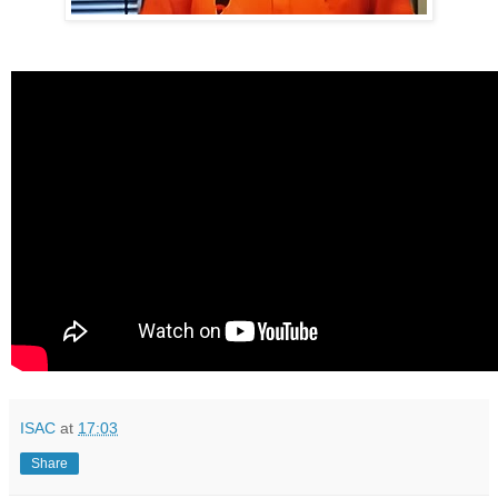
ISAC
at
17:03
Share